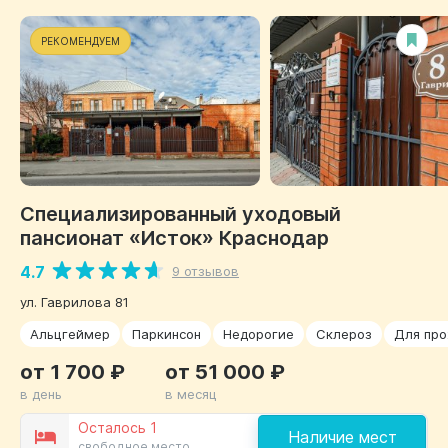
РЕКОМЕНДУЕМ
Специализированный уходовый
пансионат «Исток» Краснодар
4.7
9 отзывов
ул. Гаврилова 81
Альцгеймер
Паркинсон
Недорогие
Склероз
Для пр
от 1 700 ₽
от 51 000 ₽
в день
в месяц
Осталось 1
Наличие мест
свободное место