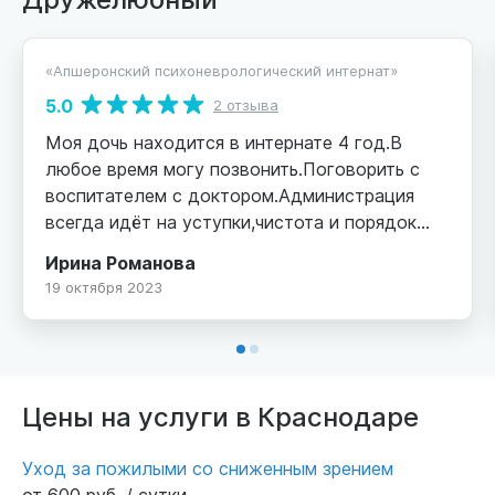
«Апшеронский психоневрологический интернат»
5.0
2 отзыва
Моя дочь находится в интернате 4 год.В
любое время могу позвонить.Поговорить с
воспитателем с доктором.Администрация
всегда идёт на уступки,чистота и порядок
,дочка говорит кормят вкусно постоянно
Ирина Романова
фрукты.До определения дочери я обьездила
19 октября 2023
по краю много интернетом с заболеванием
моего ребёнка.И выбрала самый лучший.
Спасибо сотрудникам и директору за заботу
и внимание к больным интерната.С ув Ирина
Цены на услуги в Краснодаре
Уход за пожилыми со сниженным зрением
от 600 руб. / сутки