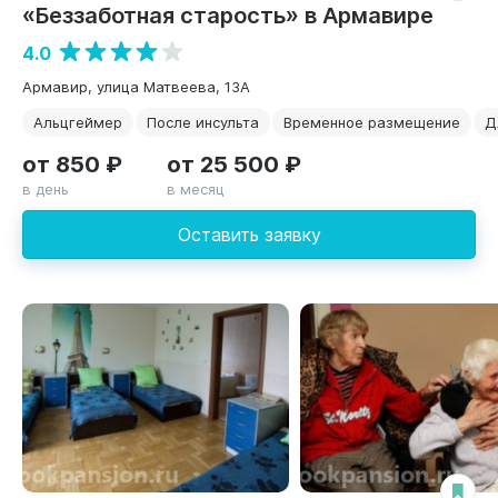
«Беззаботная старость» в Армавире
4.0
Армавир, улица Матвеева, 13А
Альцгеймер
После инсульта
Временное размещение
Д
от 850 ₽
от 25 500 ₽
в день
в месяц
Оставить заявку