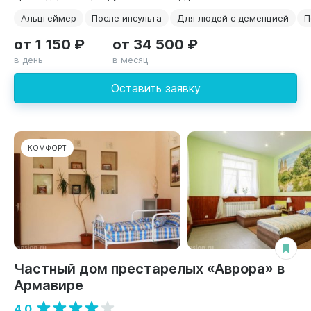
Альцгеймер
После инсульта
Для людей с деменцией
П
от 1 150 ₽
от 34 500 ₽
в день
в месяц
Оставить заявку
КОМФОРТ
Частный дом престарелых «Аврора» в
Армавире
4.0