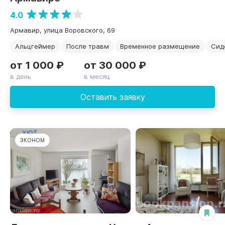
4.0
Армавир, улица Воровского, 69
Альцгеймер
После травм
Временное размещение
Сид
от 1 000 ₽
от 30 000 ₽
в день
в месяц
Оставить заявку
ЭКОНОМ