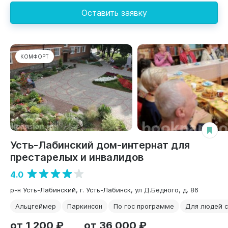
Оставить заявку
КОМФОРТ
Усть-Лабинский дом-интернат для
престарелых и инвалидов
4.0
р-н Усть-Лабинский, г. Усть-Лабинск, ул Д.Бедного, д. 86
Альцгеймер
Паркинсон
По гос программе
Для людей 
от 1 200 ₽
от 36 000 ₽