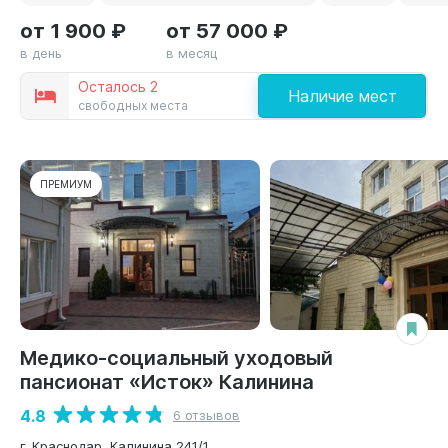
от 1 900 ₽
от 57 000 ₽
в день
в месяц
Осталось 2
Наличие мест
свободных места
ПРЕМИУМ
Медико-социальный уходовый
пансионат «Исток» Калинина
4.8
6 отзывов
г. Краснодар, Калинина 241/1