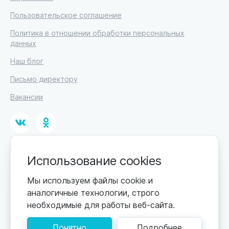
Пользовательское соглашение
Политика в отношении обработки персональных
данных
Наш блог
Письмо директору
Вакансии
© 2026
Использование cookies
ИП Высоцкий Дмитрий Петрович, ИНН 233610721148
Мы используем файлы cookie и
0+
Цены обновляются по мере поступления новой
аналогичные технологии, строго
информации. Точную стоимость уточняйте у
необходимые для работы веб-сайта.
пансионата. Информация, предоставленная на сайте,
не может быть использована для постановки
диагноза, назначения лечения и не заменяет прием
Понятно
Подробнее