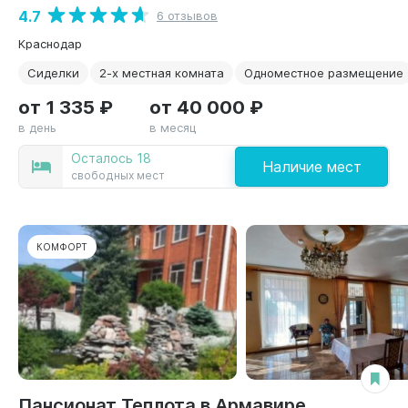
4.7
6 отзывов
Краснодар
Сиделки
2-х местная комната
Одноместное размещение
от 1 335 ₽
от 40 000 ₽
в день
в месяц
Осталось 18
Наличие мест
свободных мест
КОМФОРТ
Пансионат Теплота в Армавире