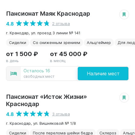
Пансионат Маяк Краснодар
КОМФОРТ
4.8
2 отзыва
г. Кранодар, ул. проезд 3 линии № 141
Сиделки
Со сниженным зрением
Альцгеймер
Для люд
от 1 500 ₽
от 45 000 ₽
в день
в месяц
Осталось 16
Наличие мест
свободных мест
Пансионат «Исток Жизни»
КОМФОРТ
Краснодар
4.8
3 отзыва
г. Краснодар, ул. Вишняковой № 1/8
Сиделки
После перелома шейки бедра
Склероз
Альцг