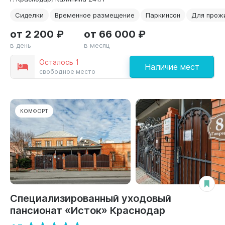
Сиделки
Временное размещение
Паркинсон
Для прож
от 2 200 ₽
от 66 000 ₽
в день
в месяц
Осталось 1
Наличие мест
свободное место
КОМФОРТ
Специализированный уходовый
пансионат «Исток» Краснодар