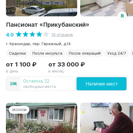
Пансионат «Прикубанский»
4.0
18 отзывов
г. Краснодар, пер. Гаражный, д.14
Сиделки
После инсульта
После операций
Уход 24/7
от 1 100 ₽
от 33 000 ₽
в день
в месяц
Осталось 22
Наличие мест
свободных места
ЭКОНОМ