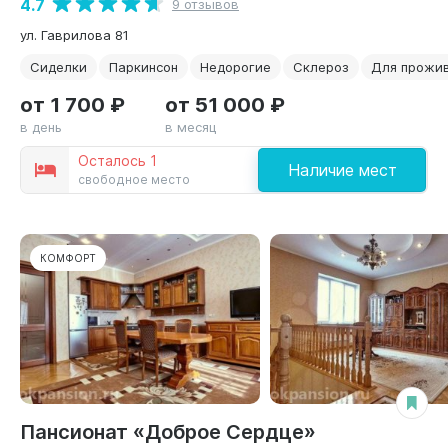
4.7
9 отзывов
ул. Гаврилова 81
Сиделки
Паркинсон
Недорогие
Склероз
Для прожи
от 1 700 ₽
от 51 000 ₽
в день
в месяц
Осталось 1
Наличие мест
свободное место
КОМФОРТ
Пансионат «Доброе Сердце»