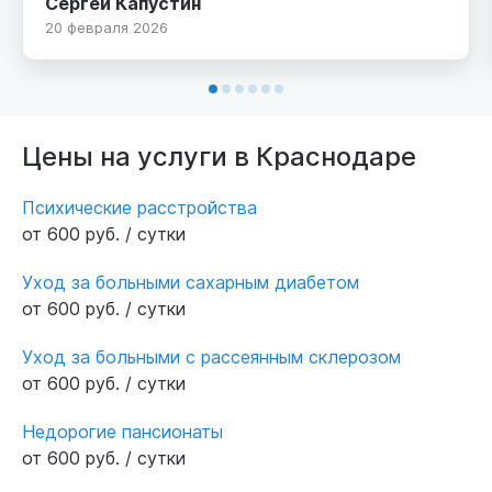
Сергей Капустин
пришлось,пансионат Исток отвечал всем
20 февраля 2026
нашим запросам. Нас прекрасно
встретили,разместили в чистой и уютной
комнате. Персонал отлично знает свою
работу. Медики и врачи максимально
подключились к нашей проблеме. Сейчас
Цены на услуги в Краснодаре
дедушка в безопасности и мы спокойны.
Спасибо администрации и персоналу.
Психические расстройства
от 600 руб. / сутки
Уход за больными сахарным диабетом
от 600 руб. / сутки
Уход за больными с рассеянным склерозом
от 600 руб. / сутки
Недорогие пансионаты
от 600 руб. / сутки