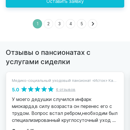
Оставить заявку
1
2
3
4
5
Отзывы о пансионатах с
услугами сиделки
Медико-социальный уходовый пансионат «Исток» Калинина
5.0
6 отзывов
У моего дедушки случился инфарк
миокарда,в силу возраста он перенес его с
трудом. Вопрос встал ребром,необходим был
специализированный круглосуточный уход и
медицинское наблюдение. Долго искать не