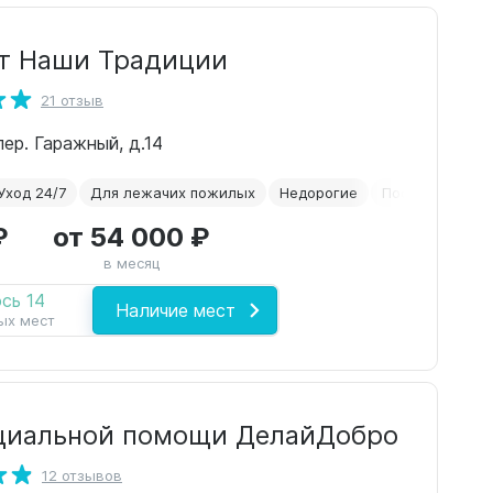
т Наши Традиции
21 отзыв
пер. Гаражный, д.14
Уход 24/7
Для лежачих пожилых
Недорогие
После инсульта
₽
от 54 000 ₽
в месяц
сь 14
Наличие мест
ых мест
циальной помощи ДелайДобро
12 отзывов