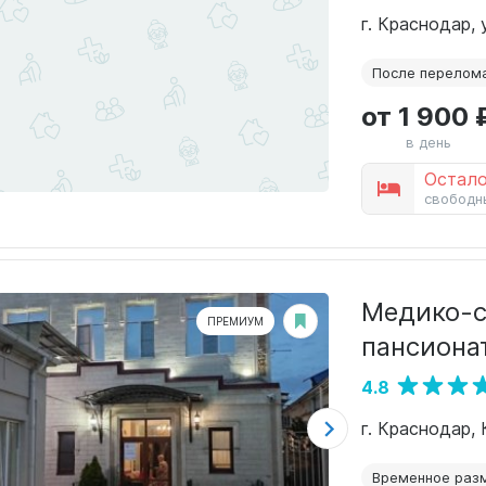
г. Краснодар,
После перелом
от 1 900 
в день
Остало
свободн
Медико-с
ПРЕМИУМ
пансиона
4.8
г. Краснодар, 
Временное раз