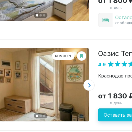
в день
Остало
свободн
Оазис Те
КОМФОРТ
4.9
Краснодар про
от 1 830 
в день
Оставить за