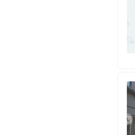
Кирпильская
Коноково
Кореновск
Красногвардейское
Краснооктябрьский
Кропоткин
Крыловская
Крымск
Курганинск
Кущевская
Лабинск
Ладожская
Ленинградская
Марьянская
Милютинская
Мингрельская