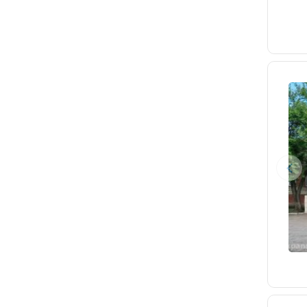
Полтавская
Понежукай
посёлок Верхнебаканский
посёлок дома отдыха Кубань
посёлок Дружелюбный
поселок Лермонтово
посёлок Российский
Приморско-Ахтарск
Прогресс
Промышленная
Пятихатки
Северская
Славянск-на-Кубани
Советская
станица Отрадная
Старовеличковская