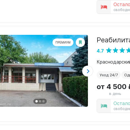
Остало
свободн
Реабилит
ПРЕМИУМ
4.7
Уход 24/7
Од
от 4 500 
в день
Остало
свободн