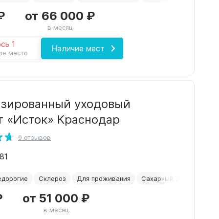
₽
от 66 000 ₽
в месяц
сь 1
Наличие мест
ое место
зированный уходовый
т «Исток» Краснодар
9 отзывов
81
едорогие
Склероз
Для проживания
Сахарный диабет
₽
от 51 000 ₽
в месяц