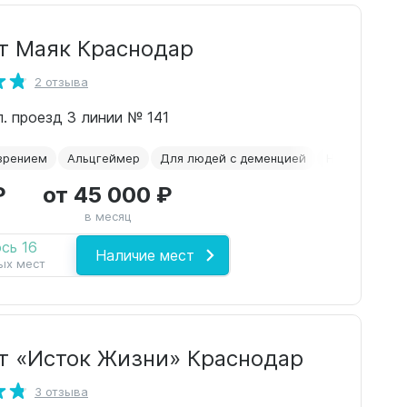
т Маяк Краснодар
2 отзыва
л. проезд 3 линии № 141
зрением
Альцгеймер
Для людей с деменцией
Недорогие
₽
от 45 000 ₽
в месяц
сь 16
Наличие мест
ых мест
т «Исток Жизни» Краснодар
3 отзыва