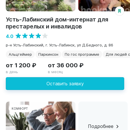
Усть-Лабинский дом-интернат для
престарелых и инвалидов
4.0
р-н Усть-Лабинский, г. Усть-Лабинск, ул Д.Бедного, д. 86
Альцгеймер
Паркинсон
По гос программе
Для людей 
от 1 200 ₽
от 36 000 ₽
в день
в месяц
Оставить заявку
КОМФОРТ
Подробнее