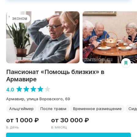
ЭКОНОМ
Пансионат «Помощь близких» в
Армавире
4.0
Армавир, улица Воровского, 69
Альцгеймер
После травм
Временное размещение
Сид
от 1 000 ₽
от 30 000 ₽
в день
в месяц