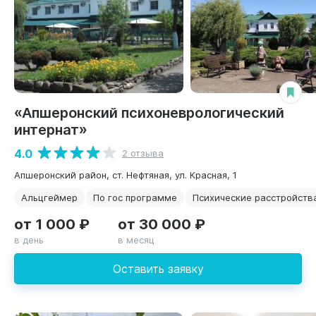
«Апшеронский психоневрологический
интернат»
4.0
2 отзыва
Апшеронский район, ст. Нефтяная, ул. Красная, 1
Альцгеймер
По гос программе
Психические расстройств
от 1 000 ₽
от 30 000 ₽
в день
в месяц
Оставить заявку