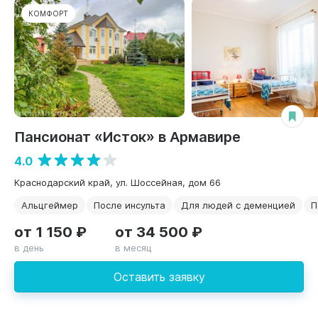
КОМФОРТ
Пансионат «Исток» в Армавире
4.0
Краснодарский край, ул. Шоссейная, дом 66
Альцгеймер
После инсульта
Для людей с деменцией
П
от 1 150 ₽
от 34 500 ₽
в день
в месяц
Оставить заявку