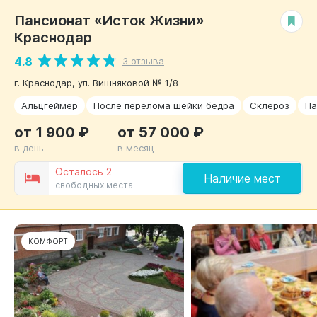
Пансионат «Исток Жизни»
РЕКОМЕНДУЕМ
Краснодар
4.8
3 отзыва
г. Краснодар, ул. Вишняковой № 1/8
Альцгеймер
После перелома шейки бедра
Склероз
Па
от 1 900 ₽
от 57 000 ₽
в день
в месяц
Осталось 2
Наличие мест
свободных места
КОМФОРТ