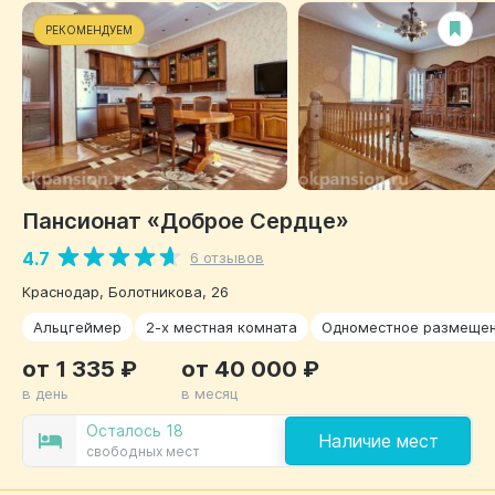
РЕКОМЕНДУЕМ
Пансионат «Доброе Сердце»
4.7
6 отзывов
Краснодар, Болотникова, 26
Альцгеймер
2-х местная комната
Одноместное размеще
от 1 335 ₽
от 40 000 ₽
в день
в месяц
Осталось 18
Наличие мест
свободных мест