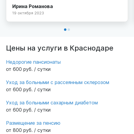
,дочка говорит кормят вкусно постоянно
Ирина Романова
фрукты.До определения дочери я обьездила
19 октября 2023
по краю много интернетом с заболеванием
моего ребёнка.И выбрала самый лучший.
Спасибо сотрудникам и директору за заботу
и внимание к больным интерната.С ув Ирина
Цены на услуги в Краснодаре
Недорогие пансионаты
от 600 руб. / сутки
Уход за больными с рассеянным склерозом
от 600 руб. / сутки
Уход за больными сахарным диабетом
от 600 руб. / сутки
Размещение за пенсию
от 800 руб. / сутки