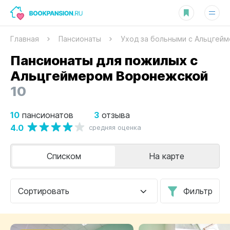
Главная
Пансионаты
Уход за больными с Альцгей
Пансионаты для пожилых с
Альцгеймером Воронежской
10
10
3
пансионатов
отзыва
4.0
средняя оценка
Списком
На карте
Сортировать
Фильтр