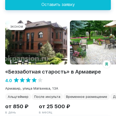
Оставить заявку
ЭКОНОМ
«Беззаботная старость» в Армавире
4.0
Армавир, улица Матвеева, 13А
Альцгеймер
После инсульта
Временное размещение
Д
от 850 ₽
от 25 500 ₽
в день
в месяц