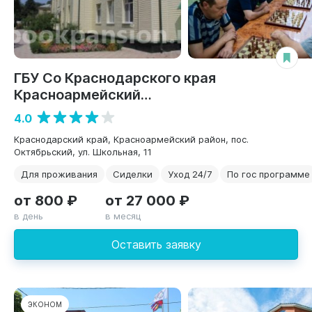
ГБУ Со Краснодарского края
Красноармейский
Психоневрологический интернат
4.0
Краснодарский край, Красноармейский район, пос.
Октябрьский, ул. Школьная, 11
Для проживания
Сиделки
Уход 24/7
По гос программе
от 800 ₽
от 27 000 ₽
в день
в месяц
Оставить заявку
ЭКОНОМ