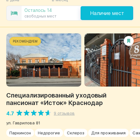
Осталось 14
Наличие мест
свободных мест
РЕКОМЕНДУЕМ
Специализированный уходовый
пансионат «Исток» Краснодар
4.7
9 отзывов
ул. Гаврилова 81
Паркинсон
Недорогие
Склероз
Для проживания
Сах