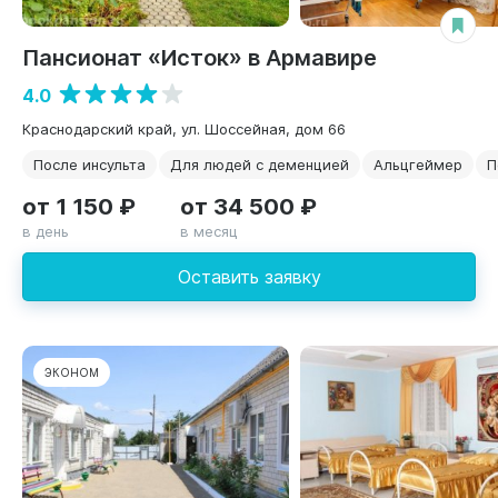
Пансионат «Исток» в Армавире
4.0
Краснодарский край, ул. Шоссейная, дом 66
После инсульта
Для людей с деменцией
Альцгеймер
П
от 1 150 ₽
от 34 500 ₽
в день
в месяц
Оставить заявку
ЭКОНОМ