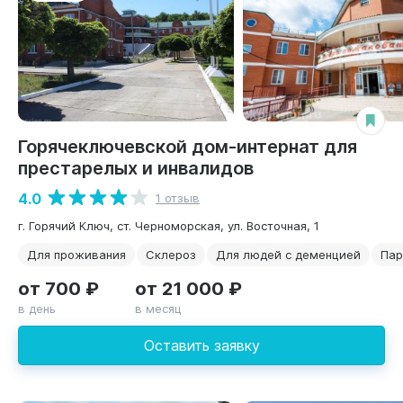
Горячеключевской дом-интернат для
престарелых и инвалидов
4.0
1 отзыв
г. Горячий Ключ, ст. Черноморская, ул. Восточная, 1
Для проживания
Склероз
Для людей с деменцией
Пар
от 700 ₽
от 21 000 ₽
в день
в месяц
Оставить заявку