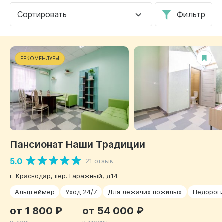
Сортировать
Фильтр
РЕКОМЕНДУЕМ
Пансионат Наши Традиции
5.0
21 отзыв
г. Краснодар, пер. Гаражный, д.14
Альцгеймер
Уход 24/7
Для лежачих пожилых
Недорог
от 1 800 ₽
от 54 000 ₽
в день
в месяц