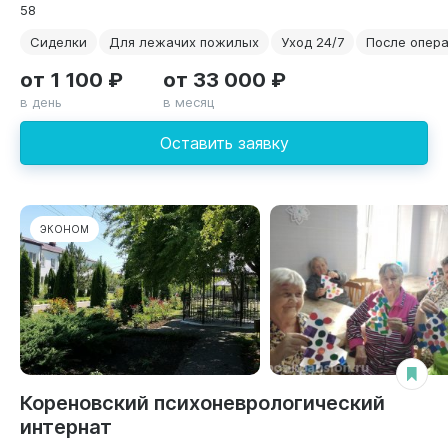
58
Сиделки
Для лежачих пожилых
Уход 24/7
После опер
от 1 100 ₽
от 33 000 ₽
в день
в месяц
Оставить заявку
ЭКОНОМ
Кореновский психоневрологический
интернат