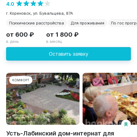
4.0
г. Кореновск, ул. Бувальцева, 87А
Психические расстройства
Для проживания
По гос прог
от 600 ₽
от 1 800 ₽
в день
в месяц
Оставить заявку
КОМФОРТ
Усть-Лабинский дом-интернат для