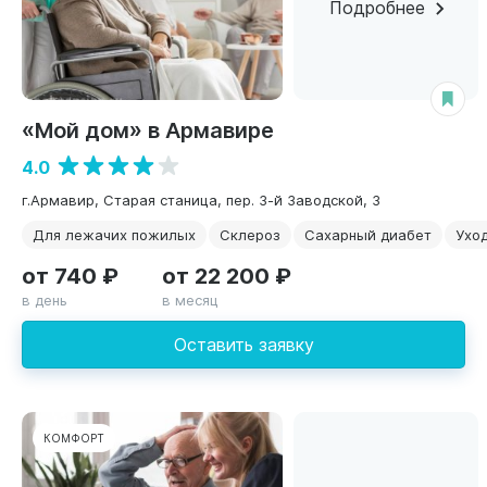
Подробнее
«Мой дом» в Армавире
4.0
г.Армавир, Старая станица, пер. 3-й Заводской, 3
Для лежачих пожилых
Склероз
Сахарный диабет
Уход
от 740 ₽
от 22 200 ₽
в день
в месяц
Оставить заявку
КОМФОРТ