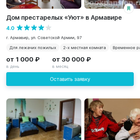
Дом престарелых «Уют» в Армавире
4.0
г. Армавир, ул. Советской Армии, 97
Для лежачих пожилых
2-х местная комната
Временное 
от 1 000 ₽
от 30 000 ₽
в день
в месяц
Оставить заявку