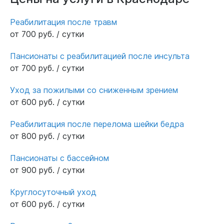
Так же отдельное спасибо директору Антону
Викторовичу и Светлане,которые всегда на
Реабилитация после травм
связи и если что -то понадобится или
от 700 руб. / сутки
появятся вопросы,помогут.Очень рада,что
нашла такую организацию. Которая
Пансионаты с реабилитацией после инсульта
обеспечивает должный уход за моей
от 700 руб. / сутки
бабушкой,кстати,даже присылают фото и
Уход за пожилыми со сниженным зрением
видео отчеты❤️❤️❤️
от 600 руб. / сутки
Реабилитация после перелома шейки бедра
от 800 руб. / сутки
Пансионаты с бассейном
от 900 руб. / сутки
Круглосуточный уход
от 600 руб. / сутки