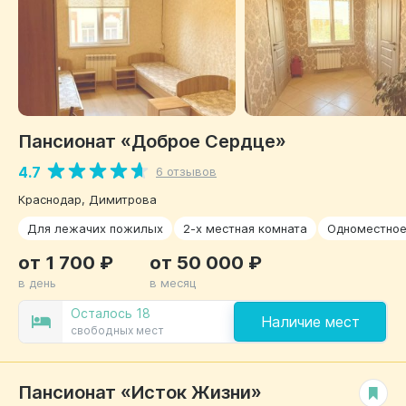
Пансионат «Доброе Сердце»
4.7
6 отзывов
Краснодар, Димитрова
Для лежачих пожилых
2-х местная комната
Одноместно
от 1 700 ₽
от 50 000 ₽
в день
в месяц
Осталось 18
Наличие мест
свободных мест
Пансионат «Исток Жизни»
РЕКОМЕНДУЕМ