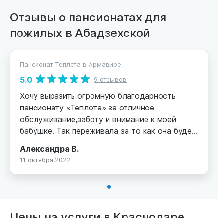
Отзывы о пансионатах для
пожилых в Абадзехской
Пансионат Теплота в Армавире
5.0
9 отзывов
Хочу выразить огромную благодарность
пансионату «Теплота» за отличное
обслуживание,заботу и внимание к моей
бабушке. Так переживала за то как она будет
находится в дали от дома и какой за ней
Александра В.
будет уход. К моему счастью,отношение к
11 октября 2022
пенсионерам в пансионате на высшем уровне.
Их хорошо кормят,проводят различные
мероприятия,прогулки,что немало важно в
нашем случае. Очень вежливый
персонал,тщательно следят за постояльцами.
Цены на услуги в Краснодаре