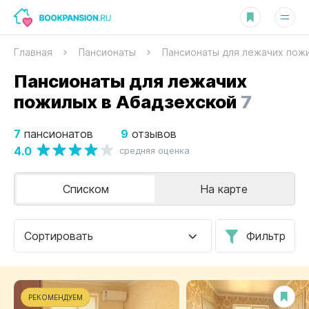
Главная
Пансионаты
Пансионаты для лежачих пож
Пансионаты для лежачих
пожилых в Абадзехской
7
7
9
пансионатов
отзывов
4.0
средняя оценка
Списком
На карте
Сортировать
Фильтр
РЕКОМЕНДУЕМ