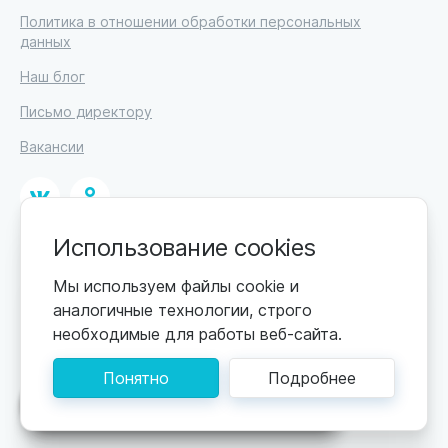
Политика в отношении обработки персональных
данных
Наш блог
Письмо директору
Вакансии
Использование cookies
© 2026
ИП Высоцкий Дмитрий Петрович, ИНН 233610721148
Мы используем файлы cookie и
аналогичные технологии, строго
0+
Цены обновляются по мере поступления новой
необходимые для работы веб-сайта.
информации. Точную стоимость уточняйте у
пансионата. Информация, предоставленная на сайте,
Понятно
Подробнее
не может быть использована для постановки
диагноза, назначения лечения и не заменяет прием
Поможем подобрать пансионат
врача.