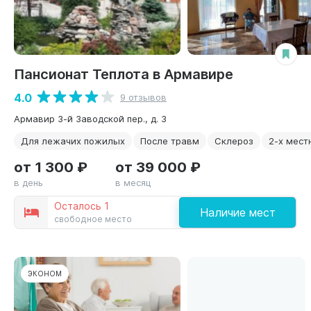
Пансионат Теплота в Армавире
4.0
9 отзывов
Армавир 3-й Заводской пер., д. 3
Для лежачих пожилых
После травм
Склероз
2-х мест
от 1 300 ₽
от 39 000 ₽
в день
в месяц
Осталось 1
Наличие мест
свободное место
ЭКОНОМ