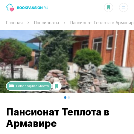
Главная
Пансионаты
Пансионат Теплота в Армави
1
свободное
место
Пансионат Теплота в
Армавире