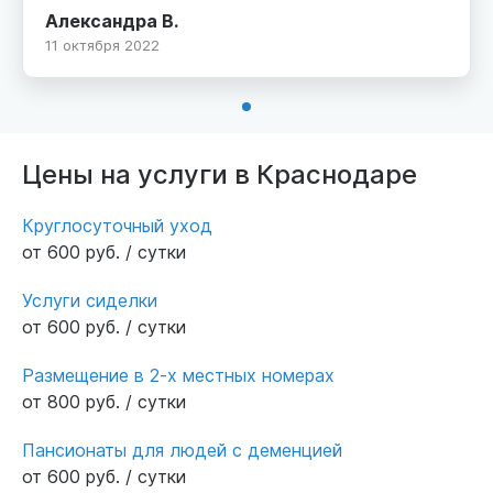
находится в дали от дома и какой за ней
Александра В.
будет уход. К моему счастью,отношение к
11 октября 2022
пенсионерам в пансионате на высшем уровне.
Их хорошо кормят,проводят различные
мероприятия,прогулки,что немало важно в
нашем случае. Очень вежливый
персонал,тщательно следят за постояльцами.
Цены на услуги в Краснодаре
Так же отдельное спасибо директору Антону
Викторовичу и Светлане,которые всегда на
Круглосуточный уход
связи и если что -то понадобится или
от 600 руб. / сутки
появятся вопросы,помогут.Очень рада,что
нашла такую организацию. Которая
Услуги сиделки
обеспечивает должный уход за моей
от 600 руб. / сутки
бабушкой,кстати,даже присылают фото и
Размещение в 2-х местных номерах
видео отчеты❤️❤️❤️
от 800 руб. / сутки
Пансионаты для людей с деменцией
от 600 руб. / сутки