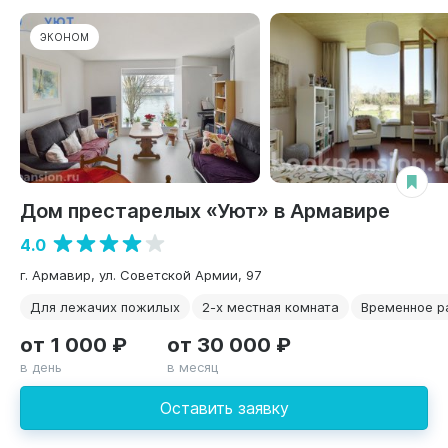
ЭКОНОМ
Дом престарелых «Уют» в Армавире
4.0
г. Армавир, ул. Советской Армии, 97
Для лежачих пожилых
2-х местная комната
Временное 
от 1 000 ₽
от 30 000 ₽
в день
в месяц
Оставить заявку