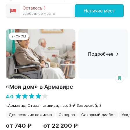
Осталось 1
Наличие мест
свободное место
ЭКОНОМ
Подробнее
«Мой дом» в Армавире
4.0
г.Армавир, Старая станица, пер. 3-й Заводской, 3
Для лежачих пожилых
Склероз
Сахарный диабет
Уход
от 740 ₽
от 22 200 ₽