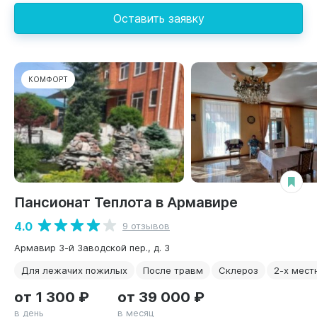
Оставить заявку
КОМФОРТ
Пансионат Теплота в Армавире
4.0
9 отзывов
Армавир 3-й Заводской пер., д. 3
Для лежачих пожилых
После травм
Склероз
2-х мест
от 1 300 ₽
от 39 000 ₽
в день
в месяц