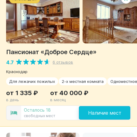
Пансионат «Доброе Сердце»
4.7
6 отзывов
Краснодар
Для лежачих пожилых
2-х местная комната
Одноместно
от 1 335 ₽
от 40 000 ₽
в день
в месяц
Осталось 18
Наличие мест
свободных мест