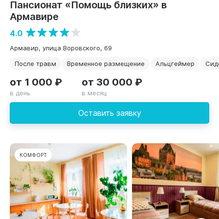
Пансионат «Помощь близких» в
Армавире
4.0
Армавир, улица Воровского, 69
После травм
Временное размещение
Альцгеймер
Сид
от 1 000 ₽
от 30 000 ₽
в день
в месяц
Оставить заявку
КОМФОРТ