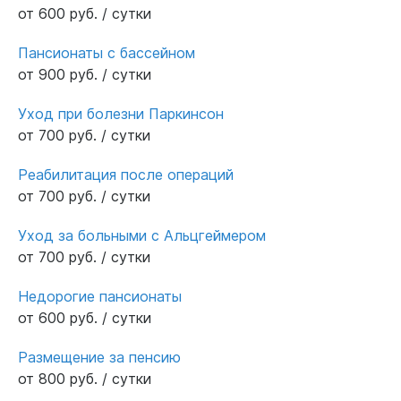
связи и если что -то понадобится или
от 600 руб. / сутки
появятся вопросы,помогут.Очень рада,что
нашла такую организацию. Которая
Пансионаты с бассейном
обеспечивает должный уход за моей
от 900 руб. / сутки
бабушкой,кстати,даже присылают фото и
Уход при болезни Паркинсон
видео отчеты❤️❤️❤️
от 700 руб. / сутки
Реабилитация после операций
от 700 руб. / сутки
Уход за больными с Альцгеймером
от 700 руб. / сутки
Недорогие пансионаты
от 600 руб. / сутки
Размещение за пенсию
от 800 руб. / сутки