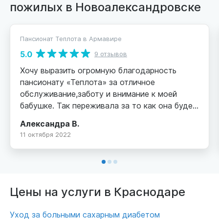
пожилых в Новоалександровске
Пансионат Теплота в Армавире
5.0
9 отзывов
Хочу выразить огромную благодарность
пансионату «Теплота» за отличное
обслуживание,заботу и внимание к моей
бабушке. Так переживала за то как она будет
находится в дали от дома и какой за ней
Александра В.
будет уход. К моему счастью,отношение к
11 октября 2022
пенсионерам в пансионате на высшем уровне.
Их хорошо кормят,проводят различные
мероприятия,прогулки,что немало важно в
нашем случае. Очень вежливый
персонал,тщательно следят за постояльцами.
Цены на услуги в Краснодаре
Так же отдельное спасибо директору Антону
Викторовичу и Светлане,которые всегда на
Уход за больными сахарным диабетом