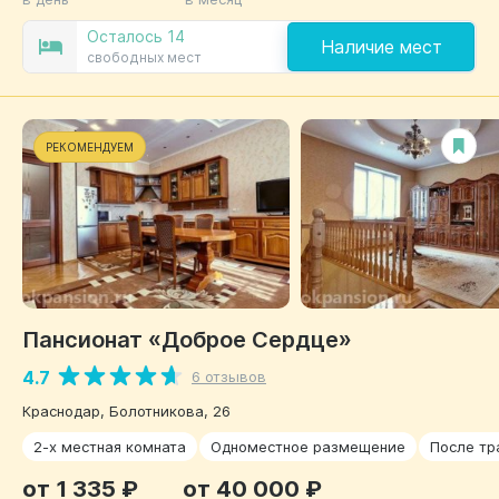
Осталось 14
Наличие мест
свободных мест
РЕКОМЕНДУЕМ
Пансионат «Доброе Сердце»
4.7
6 отзывов
Краснодар, Болотникова, 26
2-х местная комната
Одноместное размещение
После тр
от 1 335 ₽
от 40 000 ₽