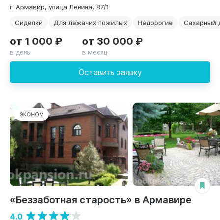
г. Армавир, улица Ленина, 87/1
Сиделки
Для лежачих пожилых
Недорогие
Сахарный 
от 1 000 ₽
от 30 000 ₽
в день
в месяц
Оставить заявку
ЭКОНОМ
«Беззаботная старость» в Армавире
4.0