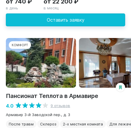
от 740 ₽
от 22 200 ₽
в день
в месяц
Оставить заявку
КОМФОРТ
Пансионат Теплота в Армавире
4.0
9 отзывов
Армавир 3-й Заводской пер., д. 3
После травм
Склероз
2-х местная комната
Для лежач