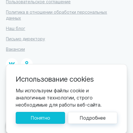
Пользовательское соглашение
Политика в отношении обработки персональных
данных
Наш блог
Письмо директору
Вакансии
Использование cookies
© 2026
ИП Высоцкий Дмитрий Петрович, ИНН 233610721148
Мы используем файлы cookie и
аналогичные технологии, строго
0+
Цены обновляются по мере поступления новой
необходимые для работы веб-сайта.
информации. Точную стоимость уточняйте у
пансионата. Информация, предоставленная на сайте,
Понятно
Подробнее
не может быть использована для постановки
диагноза, назначения лечения и не заменяет прием
Поможем подобрать пансионат
врача.