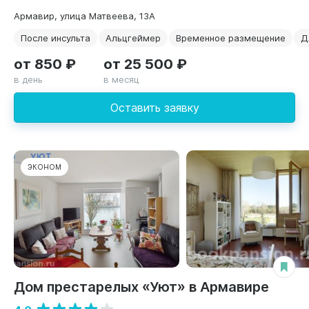
Армавир, улица Матвеева, 13А
После инсульта
Альцгеймер
Временное размещение
Д
от 850 ₽
от 25 500 ₽
в день
в месяц
Оставить заявку
ЭКОНОМ
Дом престарелых «Уют» в Армавире