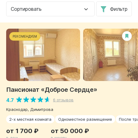
Сортировать
Фильтр
РЕКОМЕНДУЕМ
Пансионат «Доброе Сердце»
4.7
6 отзывов
Краснодар, Димитрова
2-х местная комната
Одноместное размещение
После тр
от 1 700 ₽
от 50 000 ₽
в день
в месяц