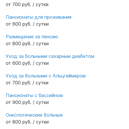
связи и если что -то понадобится или
от 700 руб. / сутки
появятся вопросы,помогут.Очень рада,что
нашла такую организацию. Которая
Пансионаты для проживания
обеспечивает должный уход за моей
от 600 руб. / сутки
бабушкой,кстати,даже присылают фото и
Размещение за пенсию
видео отчеты❤️❤️❤️
от 800 руб. / сутки
Уход за больными сахарным диабетом
от 600 руб. / сутки
Уход за больными с Альцгеймером
от 700 руб. / сутки
Пансионаты с бассейном
от 900 руб. / сутки
Онкологические больные
от 800 руб. / сутки