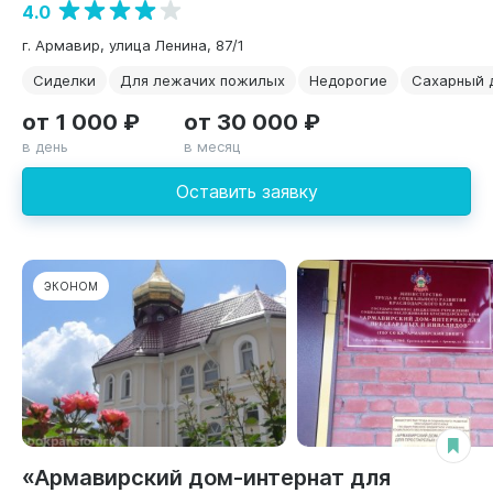
4.0
г. Армавир, улица Ленина, 87/1
Сиделки
Для лежачих пожилых
Недорогие
Сахарный 
от 1 000 ₽
от 30 000 ₽
в день
в месяц
Оставить заявку
ЭКОНОМ
«Армавирский дом-интернат для