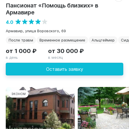
Пансионат «Помощь близких» в
Армавире
4.0
Армавир, улица Воровского, 69
После травм
Временное размещение
Альцгеймер
Сид
от 1 000 ₽
от 30 000 ₽
в день
в месяц
Оставить заявку
ЭКОНОМ