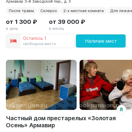
Армавир 3-й Заводской пер., д. 3
После травм
Склероз
2-х местная комната
Для лежач
от 1 300 ₽
от 39 000 ₽
в день
в месяц
Осталось 1
Наличие мест
свободное место
Частный дом престарелых «Золотая
Осень» Армавир