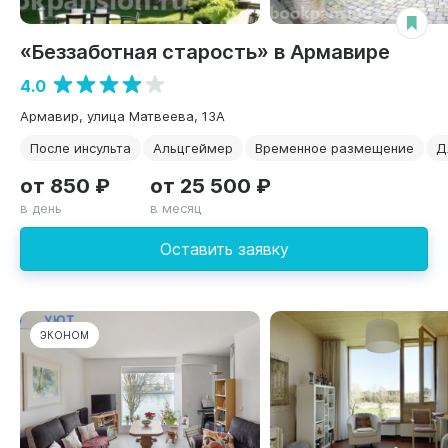
«Беззаботная старость» в Армавире
4.0
Армавир, улица Матвеева, 13А
После инсульта
Альцгеймер
Временное размещение
Д
от 850 ₽
от 25 500 ₽
в день
в месяц
Оставить заявку
ЭКОНОМ