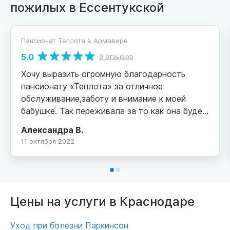
пожилых в Ессентукской
Пансионат Теплота в Армавире
5.0
9 отзывов
Хочу выразить огромную благодарность
пансионату «Теплота» за отличное
обслуживание,заботу и внимание к моей
бабушке. Так переживала за то как она будет
находится в дали от дома и какой за ней
Александра В.
будет уход. К моему счастью,отношение к
11 октября 2022
пенсионерам в пансионате на высшем уровне.
Их хорошо кормят,проводят различные
мероприятия,прогулки,что немало важно в
нашем случае. Очень вежливый
персонал,тщательно следят за постояльцами.
Цены на услуги в Краснодаре
Так же отдельное спасибо директору Антону
Викторовичу и Светлане,которые всегда на
Уход при болезни Паркинсон